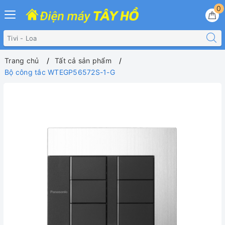
0
Trang chủ
Tất cả sản phẩm
Bộ công tắc WTEGP56572S-1-G