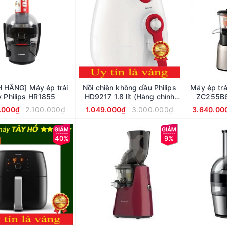
 HÃNG] Máy ép trái
Nồi chiên không dầu Philips
Máy ép trá
y Philips HR1855
HD9217 1.8 lít (Hàng chính
ZC255B6
hãng)
.000₫
2.100.000₫
1.049.000₫
3.000.000₫
3.640.00
40%
9%