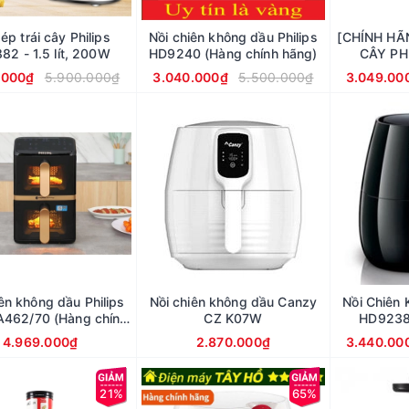
ép trái cây Philips
Nồi chiên không dầu Philips
[CHÍNH HÃ
82 - 1.5 lít, 200W
HD9240 (Hàng chính hãng)
CÂY PH
.000₫
5.900.000₫
3.040.000₫
5.500.000₫
3.049.00
ên không dầu Philips
Nồi chiên không dầu Canzy
Nồi Chiên 
NA462/70 (Hàng chính
CZ K07W
HD9238 
hãng)
4.969.000₫
2.870.000₫
3.440.00
21%
65%