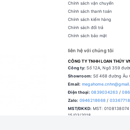
Chính sách vận chuyển
Chính sách thanh toán
Chính sách kiểm hàng
Chính sách đổi trả
Chính sách bảo mật
liên hệ với chúng tôi
CÔNG TY TNHH LOAN THÚY V
Công ty:
Số 12A, Ngõ 359 đườn
Showroom:
Số 468 đường Âu C
Email:
megahome.cnhn@gmail
Điện thoại:
0839034263
/
086
Zalo:
0946218668
/
0336771
MST/ĐKKD:
MST: 0108138074 d
15/03/2018