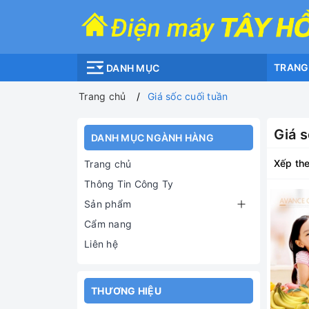
TRANG
DANH MỤC
Trang chủ
Giá sốc cuối tuần
Giá s
DANH MỤC NGÀNH HÀNG
Xếp the
Trang chủ
Thông Tin Công Ty
Sản phẩm
Cẩm nang
Liên hệ
THƯƠNG HIỆU