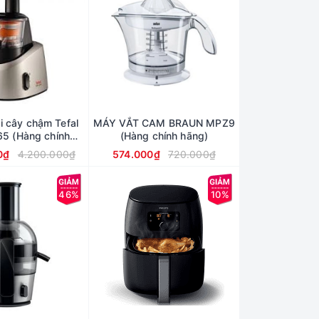
i cây chậm Tefal
MÁY VẮT CAM BRAUN MPZ9
5 (Hàng chính
(Hàng chính hãng)
hãng)
0₫
4.200.000₫
574.000₫
720.000₫
46%
10%