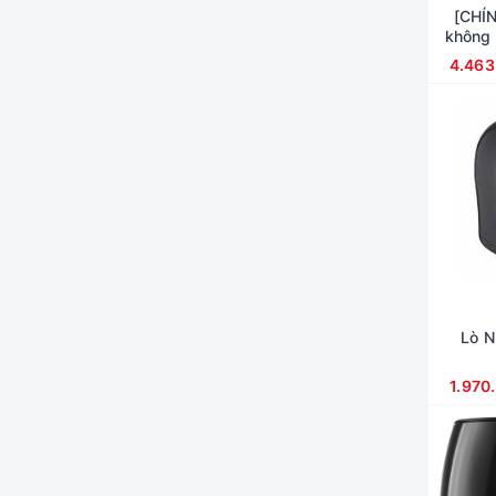
[CHÍN
không 
4.463
Lò 
1.970