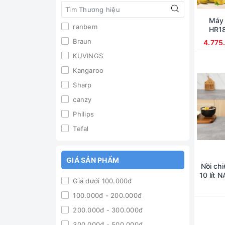
Máy 
ranbem
HR18
Braun
4.775
KUVINGS
Kangaroo
Sharp
canzy
Philips
Tefal
GIÁ SẢN PHẨM
Nồi chi
10 lít 
Giá dưới 100.000đ
100.000đ - 200.000đ
200.000đ - 300.000đ
300.000đ - 500.000đ