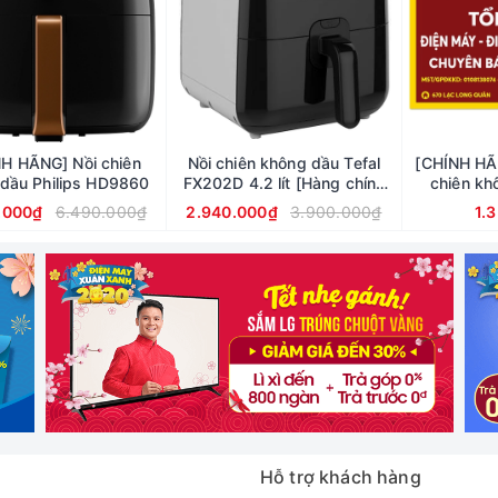
H HÃNG] Nồi chiên
Nồi chiên không dầu Tefal
[CHÍNH HÃN
dầu Philips HD9860
FX202D 4.2 lít [Hàng chính
chiên kh
hãng]
H
.000₫
6.490.000₫
2.940.000₫
3.900.000₫
1.
Hỗ trợ khách hàng