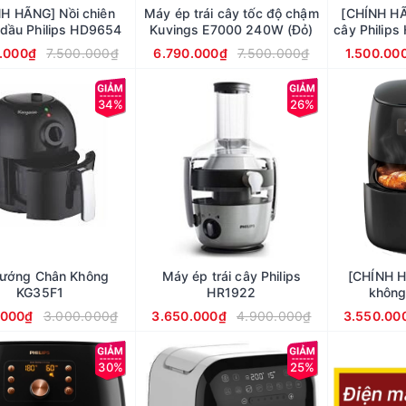
H HÃNG] Nồi chiên
Máy ép trái cây tốc độ chậm
[CHÍNH HÃ
dầu Philips HD9654
Kuvings E7000 240W (Đỏ)
cây Philip
.000₫
7.500.000₫
6.790.000₫
7.500.000₫
1.500.00
34%
26%
Nướng Chân Không
Máy ép trái cây Philips
[CHÍNH H
KG35F1
HR1922
không
HD9745/90
.000₫
3.000.000₫
3.650.000₫
4.900.000₫
3.550.00
bỏ 
30%
25%