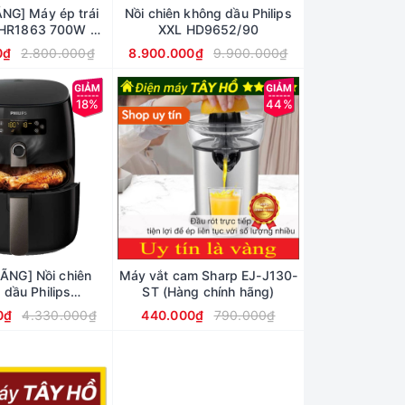
NG] Máy ép trái
Nồi chiên không dầu Philips
s HR1863 700W 2L
XXL HD9652/90
(Đen)
0₫
2.800.000₫
8.900.000₫
9.900.000₫
18%
44%
ÃNG] Nồi chiên
Máy vắt cam Sharp EJ-J130-
 dầu Philips
ST (Hàng chính hãng)
 (công nghệ loại
0₫
4.330.000₫
440.000₫
790.000₫
chất béo)