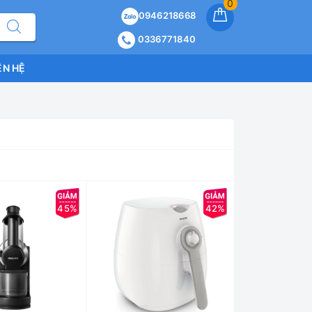
0
0946218668
0336771840
ÊN HỆ
45%
42%