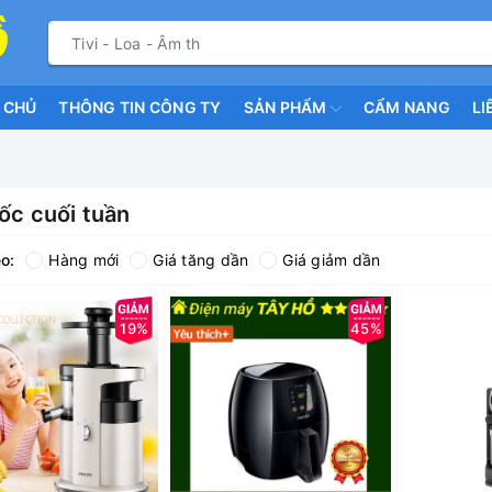
 CHỦ
THÔNG TIN CÔNG TY
SẢN PHẨM
CẨM NANG
LI
ốc cuối tuần
o:
Hàng mới
Giá tăng dần
Giá giảm dần
19%
45%