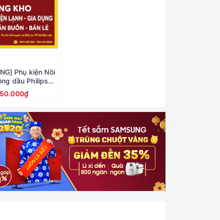
G] Phụ kiện Nồi
ông dầu Philips
D9860
350.000₫