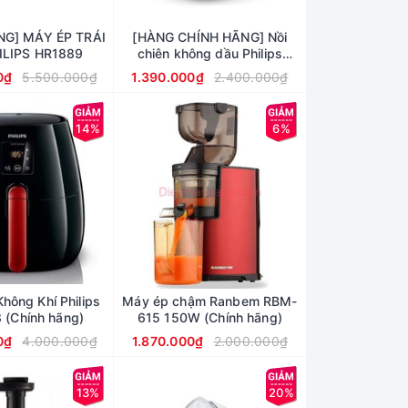
NG] MÁY ÉP TRÁI
[HÀNG CHÍNH HÃNG] Nồi
ILIPS HR1889
chiên không dầu Philips
HD9216
0₫
5.500.000₫
1.390.000₫
2.400.000₫
14%
6%
Không Khí Philips
Máy ép chậm Ranbem RBM-
(Chính hãng)
615 150W (Chính hãng)
0₫
4.000.000₫
1.870.000₫
2.000.000₫
13%
20%