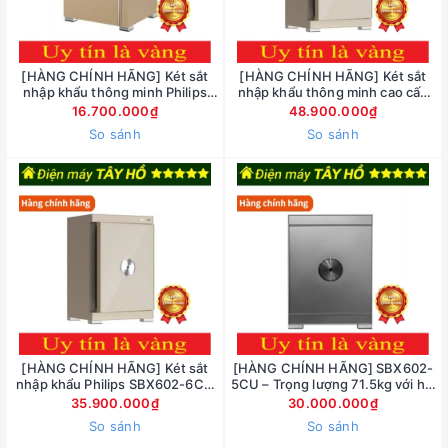
[HÀNG CHÍNH HÃNG] Két sắt
[HÀNG CHÍNH HÃNG] Két sắt
nhập khẩu thông minh Philips
nhập khẩu thông minh cao cấp
SBX202 5C0 Khóa bảo mật vân
Philips SBX602-8CU khóa bảo
16.700.000₫
48.900.000₫
tay điện tử, Khung thép Carbon
mật vân tay điện tử, kết nối wifi
So sánh
So sánh
[HÀNG CHÍNH HÃNG] Két sắt
[HÀNG CHÍNH HÃNG] SBX602-
nhập khẩu Philips SBX602-6CU
5CU – Trọng lượng 71.5kg với hai
khóa vân tay điện tử, kết nối wifi
màu xám và vàng kem
35.900.000₫
30.000.000₫
So sánh
So sánh