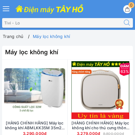
0
Trang chủ
Máy lọc không khí
Máy lọc không khí
63%
[HÀNG CHÍNH HÃNG] Máy lọc
[HÀNG CHÍNH HÃNG] Máy lọc
không khí ABMLKK35M 35m2 -
không khí cho thú cưng thông
xuất xứ thương hiệu Đức
minh PHILIPS AC3360/11
3.290.000₫
3.279.000₫
8.800.000₫