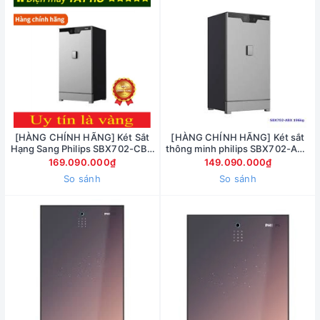
[HÀNG CHÍNH HÃNG] Két Sắt
[HÀNG CHÍNH HÃNG] Két sắt
Hạng Sang Philips SBX702-CBX
thông minh philips SBX702-ABX
Khóa Vân Tay Điện Tử Thông
196 Kg
169.090.000₫
149.090.000₫
Minh Nhập Khẩu
So sánh
So sánh