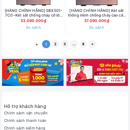
[HÀNG CHÍNH HÃNG] SBX501-
[HÀNG CHÍNH HÃNG] Két sắt
7C0 –Két sắt chống cháy cỡ lớn
thông minh chống cháy cao cấp
111.1kg
phillips SBX501-5C0
53.090.000₫
37.090.000₫
So sánh
So sánh
2
3
...
8
»
«
1
Hỗ trợ khách hàng
Chính sách vận chuyển
Chính sách thanh toán
Chính sách kiểm hàng