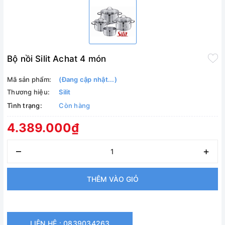
Bộ nồi Silit Achat 4 món
Mã sản phẩm:
(Đang cập nhật...)
Thương hiệu:
Silit
Tình trạng:
Còn hàng
4.389.000₫
–
+
THÊM VÀO GIỎ
LIÊN HỆ : 0839034263