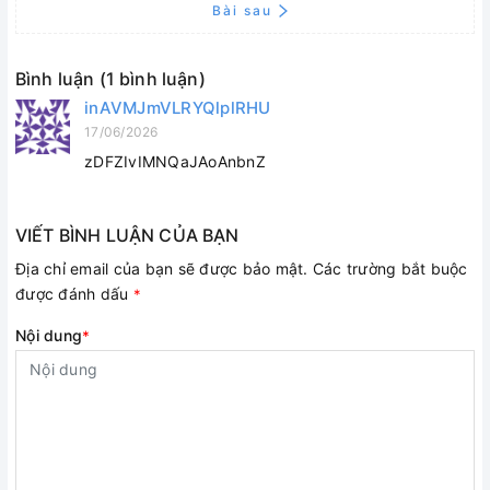
Bài sau
Bình luận (1 bình luận)
inAVMJmVLRYQlplRHU
17/06/2026
zDFZIvIMNQaJAoAnbnZ
VIẾT BÌNH LUẬN CỦA BẠN
Địa chỉ email của bạn sẽ được bảo mật. Các trường bắt buộc
được đánh dấu
*
Nội dung
*