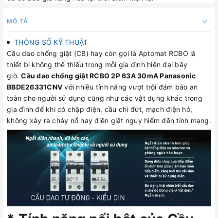
MÔ TẢ
THÔNG SỐ KỸ THUẬT
Cầu dao chống giật (CB) hay còn gọi là Aptomat RCBO là
thiết bị không thể thiếu trong mỗi gia đình hiện đại bây
giờ.
Cầu dao chống giật RCBO 2P 63A 30mA Panasonic
BBDE26331CNV
với nhiều tính năng vượt trội đảm bảo an
toàn cho người sử dụng cũng như các vật dụng khác trong
gia đình để khi có chập điện, cầu chì đứt, mạch điện hở,
không xảy ra cháy nổ hay điện giật nguy hiểm đến tính mạng.