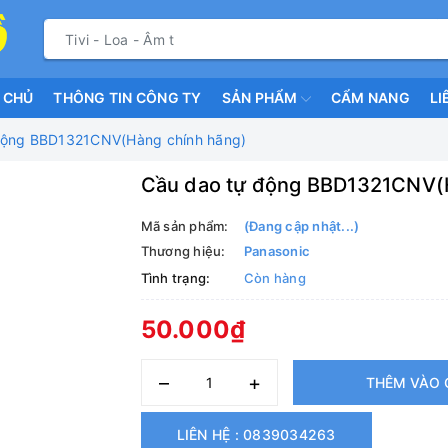
 CHỦ
THÔNG TIN CÔNG TY
SẢN PHẨM
CẨM NANG
LI
động BBD1321CNV(Hàng chính hãng)
Cầu dao tự động BBD1321CNV(
Mã sản phẩm:
(Đang cập nhật...)
Thương hiệu:
Panasonic
Tình trạng:
Còn hàng
50.000₫
–
+
THÊM VÀO 
LIÊN HỆ : 0839034263