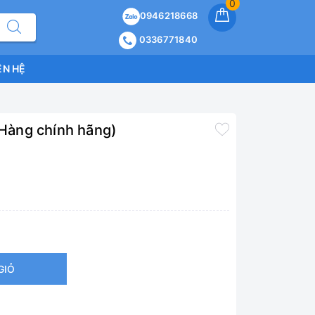
0
0946218668
0336771840
ÊN HỆ
Hàng chính hãng)
GIỎ