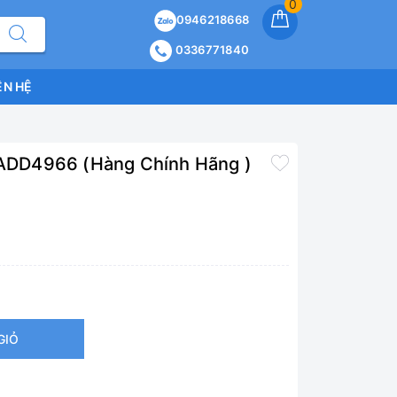
0
0946218668
0336771840
ÊN HỆ
s ADD4966 (Hàng Chính Hãng )
GIỎ