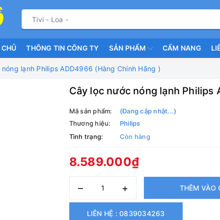
 CHỦ
THÔNG TIN CÔNG TY
SẢN PHẨM
CẨM NANG
LI
 nóng lạnh Philips ADD4966 (Hàng Chính Hãng )
Cây lọc nước nóng lạnh Philip
Mã sản phẩm:
(Đang cập nhật...)
Thương hiệu:
Philips
Tình trạng:
Còn hàng
8.589.000₫
–
+
THÊM VÀO 
LIÊN HỆ : 0839034263