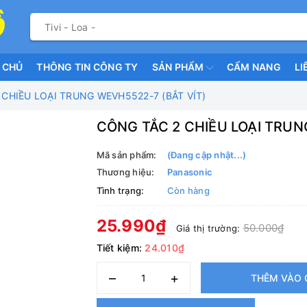
 CHỦ
THÔNG TIN CÔNG TY
SẢN PHẨM
CẨM NANG
LI
CHIỀU LOẠI TRUNG WEVH5522-7 (BẮT VÍT)
CÔNG TẮC 2 CHIỀU LOẠI TRUN
Mã sản phẩm:
(Đang cập nhật...)
Thương hiệu:
Panasonic
Tình trạng:
Còn hàng
25.990₫
50.000₫
Giá thị trường:
Tiết kiệm:
24.010₫
–
+
THÊM VÀO 