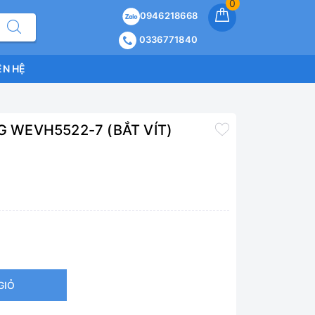
0
0946218668
0336771840
ÊN HỆ
G WEVH5522-7 (BẮT VÍT)
GIỎ