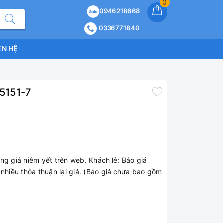
0
0946218668
0336771840
ÊN HỆ
5151-7
ng giá niêm yết trên web. Khách lẻ: Báo giá
 nhiều thỏa thuận lại giá. (Báo giá chưa bao gồm