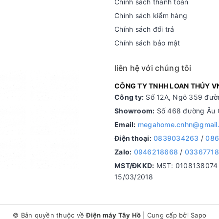
Chính sách thanh toán
Chính sách kiểm hàng
Chính sách đổi trả
Chính sách bảo mật
liên hệ với chúng tôi
CÔNG TY TNHH LOAN THÚY V
Công ty:
Số 12A, Ngõ 359 đườn
Showroom:
Số 468 đường Âu C
Email:
megahome.cnhn@gmail
Điện thoại:
0839034263
/
086
Zalo:
0946218668
/
0336771
MST/ĐKKD:
MST: 0108138074 d
15/03/2018
© Bản quyền thuộc về
Điện máy Tây Hồ
|
Cung cấp bởi
Sapo