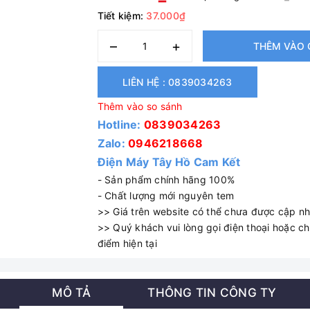
Tiết kiệm:
37.000₫
–
+
THÊM VÀO 
LIÊN HỆ : 0839034263
Thêm vào so sánh
Hotline:
0839034263
Zalo:
0946218668
Điện Máy Tây Hồ Cam Kết
- Sản phẩm chính hãng 100%
- Chất lượng mới nguyên tem
>> Giá trên website có thể chưa được cập nhậ
>> Quý khách vui lòng gọi điện thoại hoặc cha
điểm hiện tại
MÔ TẢ
THÔNG TIN CÔNG TY