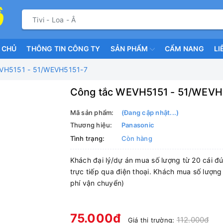
 CHỦ
THÔNG TIN CÔNG TY
SẢN PHẨM
CẨM NANG
LI
VH5151 - 51/WEVH5151-7
Công tắc WEVH5151 - 51/WEVH
Mã sản phẩm:
(Đang cập nhật...)
Thương hiệu:
Panasonic
Tình trạng:
Còn hàng
Khách đại lý/dự án mua số lượng từ 20 cái đú
trực tiếp qua điện thoại. Khách mua số lượng
phí vận chuyển)
75.000₫
112.000₫
Giá thị trường: