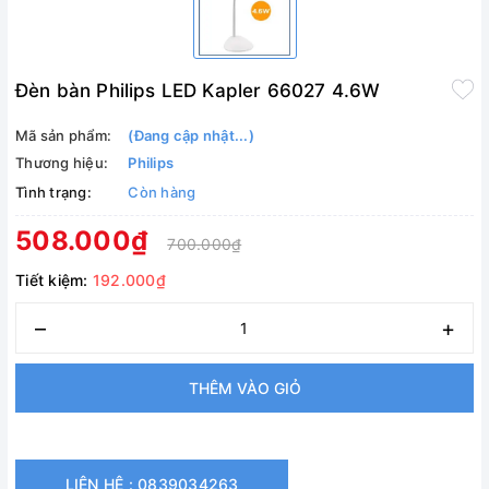
Đèn bàn Philips LED Kapler 66027 4.6W
Mã sản phẩm:
(Đang cập nhật...)
Thương hiệu:
Philips
Tình trạng:
Còn hàng
508.000₫
700.000₫
Tiết kiệm:
192.000₫
–
+
THÊM VÀO GIỎ
LIÊN HỆ : 0839034263