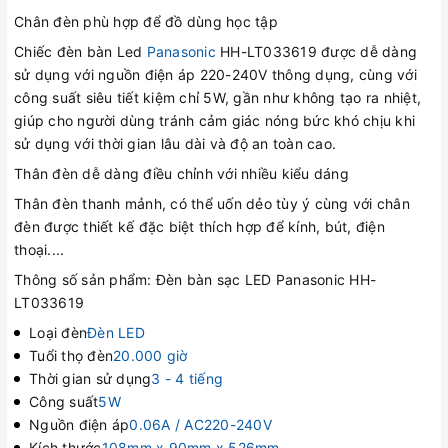
Chân đèn phù hợp để đồ dùng học tập
Chiếc đèn bàn Led
Panasonic
HH-LT033619 được dễ dàng
sử dụng với nguồn điện áp 220-240V thông dụng, cùng với
công suất siêu tiết kiệm chỉ 5W, gần như không tạo ra nhiệt,
giúp cho người dùng tránh cảm giác nóng bức khó chịu khi
sử dụng với thời gian lâu dài và độ an toàn cao.
Thân đèn dễ dàng điều chỉnh với nhiều kiểu dáng
Thân đèn thanh mảnh, có thể uốn dẻo tùy ý cùng với chân
đèn được thiết kế đặc biệt thích hợp để kính, bút, điện
thoại....
Thông số sản phẩm: Đèn bàn sạc LED Panasonic HH-
LT033619
Loại đèn
Đèn LED
Tuổi thọ đèn
20.000 giờ
Thời gian sử dụng
3 - 4 tiếng
Công suất
5W
Nguồn điện áp
0.06A / AC220-240V
Kích thước
108mm x 90mm x 526mm