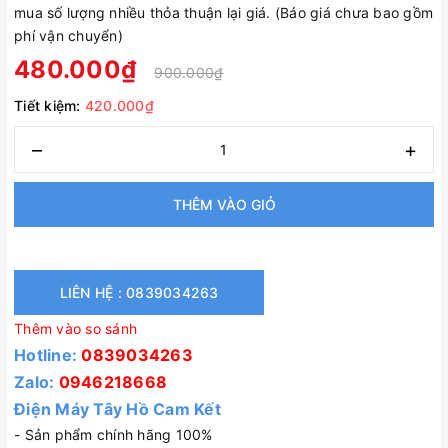
mua số lượng nhiều thỏa thuận lại giá. (Báo giá chưa bao gồm
phí vận chuyển)
480.000₫
900.000₫
Tiết kiệm:
420.000₫
–
+
THÊM VÀO GIỎ
LIÊN HỆ : 0839034263
Thêm vào so sánh
Hotline:
0839034263
Zalo:
0946218668
Điện Máy Tây Hồ Cam Kết
- Sản phẩm chính hãng 100%