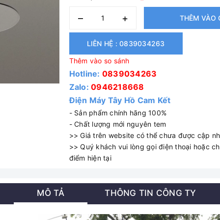
–
+
THÊM VÀO 
LIÊN HỆ : 0839034263
Thêm vào so sánh
Hotline:
0839034263
Zalo:
0946218668
Điện Máy Tây Hồ Cam Kết
- Sản phẩm chính hãng 100%
- Chất lượng mới nguyên tem
>> Giá trên website có thể chưa được cập nhậ
>> Quý khách vui lòng gọi điện thoại hoặc cha
điểm hiện tại
MÔ TẢ
THÔNG TIN CÔNG TY