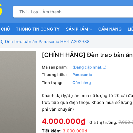
 CHỦ
THÔNG TIN CÔNG TY
SẢN PHẨM
CẨM NANG
LI
] Đèn treo bàn ăn Panasonic HH-LA202988
[CHÍNH HÃNG] Đèn treo bàn ă
Mã sản phẩm:
(Đang cập nhật...)
Thương hiệu:
Panasonic
Tình trạng:
Còn hàng
Khách đại lý/dự án mua số lượng từ 20 cái đú
trực tiếp qua điện thoại. Khách mua số lượng
phí vận chuyển)
4.000.000₫
7.000.
Giá thị trường:
Tiết kiệm:
3.000.000₫