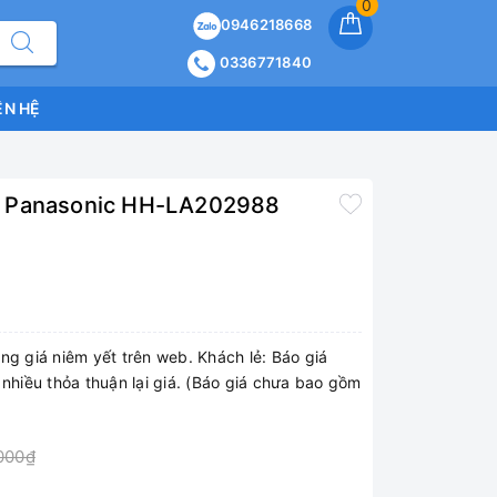
0
0946218668
0336771840
ÊN HỆ
n Panasonic HH-LA202988
ng giá niêm yết trên web. Khách lẻ: Báo giá
 nhiều thỏa thuận lại giá. (Báo giá chưa bao gồm
000₫