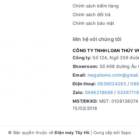
Chính sách kiểm hàng
Chính sách đổi trả
Chính sách bảo mật
liên hệ với chúng tôi
CÔNG TY TNHH LOAN THÚY V
Công ty:
Số 12A, Ngõ 359 đườn
Showroom:
Số 468 đường Âu C
Email:
megahome.cnhn@gmail
Điện thoại:
0839034263
/
086
Zalo:
0946218668
/
0336771
MST/ĐKKD:
MST: 0108138074 d
15/03/2018
© Bản quyền thuộc về
Điện máy Tây Hồ
|
Cung cấp bởi
Sapo