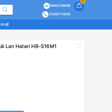
0
0946218668
0336771840
ÊN HỆ
hái Lan Hatari HB-S16M1