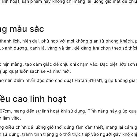
linh hoạt, sản phẩm này không chỉ mang lại luồng gió mát dễ chịu
ạng màu sắc
ế thanh lịch, hiện đại, phù hợp với mọi không gian từ phòng khác
anh dương, xanh lá, vàng và tím, dễ dàng lựa chọn theo sở thích 
 mịn màng, tạo cảm giác dễ chịu khi chạm vào. Đặc biệt, lớp sơn
iúp quạt luôn sạch sẽ và như mới.
ạo nên điểm nhấn độc đáo cho quạt Hatari S16M1, giúp không gian
ều cao linh hoạt
07cm, mang đến sự linh hoạt khi sử dụng. Tính năng này giúp quạt
 làm việc.
g điều chỉnh để luồng gió thổi đúng tầm cần thiết, mang lại cảm g
sử dụng, tránh tình trạng gió thổi trực tiếp vào người gây khó chị