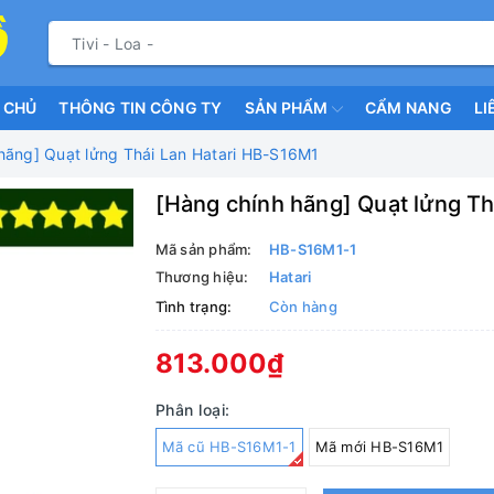
 CHỦ
THÔNG TIN CÔNG TY
SẢN PHẨM
CẨM NANG
LI
hãng] Quạt lửng Thái Lan Hatari HB-S16M1
[Hàng chính hãng] Quạt lửng T
Mã sản phẩm:
HB-S16M1-1
Thương hiệu:
Hatari
Tình trạng:
Còn hàng
813.000₫
Phân loại:
Mã cũ HB-S16M1-1
Mã mới HB-S16M1