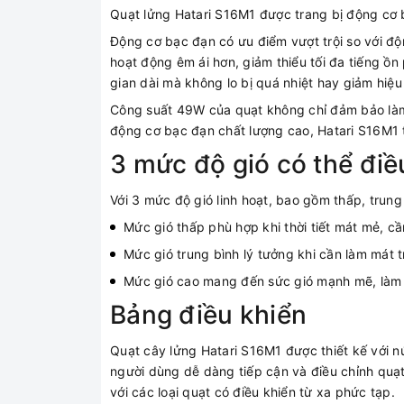
Quạt lửng Hatari S16M1 được trang bị động cơ
Động cơ bạc đạn có ưu điểm vượt trội so với đ
hoạt động êm ái hơn, giảm thiểu tối đa tiếng ồn
gian dài mà không lo bị quá nhiệt hay giảm hiệu
Công suất 49W của quạt không chỉ đảm bảo làm 
động cơ bạc đạn chất lượng cao, Hatari S16M1 t
3 mức độ gió có thể điề
Với 3 mức độ gió linh hoạt, bao gồm thấp, trung
Mức gió thấp phù hợp khi thời tiết mát mẻ, c
Mức gió trung bình lý tưởng khi cần làm mát
Mức gió cao mang đến sức gió mạnh mẽ, làm 
Bảng điều khiển
Quạt cây lửng Hatari S16M1 được thiết kế với nút
người dùng dễ dàng tiếp cận và điều chỉnh quạt.
với các loại quạt có điều khiển từ xa phức tạp.