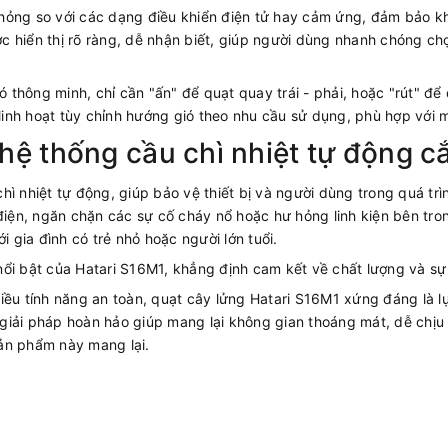
i hỏng so với các dạng điều khiển điện tử hay cảm ứng, đảm bảo kh
c hiển thị rõ ràng, dễ nhận biết, giúp người dùng nhanh chóng c
ó thông minh, chỉ cần "ấn" để quạt quay trái - phải, hoặc "rút" để
g linh hoạt tùy chỉnh hướng gió theo nhu cầu sử dụng, phù hợp với
hệ thống cầu chì nhiệt tự động c
ì nhiệt tự động, giúp bảo vệ thiết bị và người dùng trong quá tr
điện, ngăn chặn các sự cố cháy nổ hoặc hư hỏng linh kiện bên tron
i gia đình có trẻ nhỏ hoặc người lớn tuổi.
nổi bật của Hatari S16M1, khẳng định cam kết về chất lượng và s
iều tính năng an toàn, quạt cây lửng Hatari S16M1 xứng đáng là l
à giải pháp hoàn hảo giúp mang lại không gian thoáng mát, dễ chịu 
ản phẩm này mang lại.