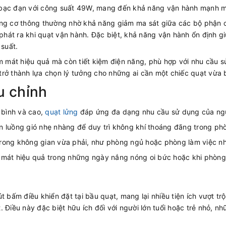
 bạc đạn với công suất 49W, mang đến khả năng vận hành mạnh m
ộng cơ thông thường nhờ khả năng giảm ma sát giữa các bộ phận 
 phát ra khi quạt vận hành. Đặc biệt, khả năng vận hành ổn định gi
 suất.
mát hiệu quả mà còn tiết kiệm điện năng, phù hợp với nhu cầu s
rở thành lựa chọn lý tưởng cho những ai cần một chiếc quạt vừa b
u chỉnh
 bình và cao,
quạt lửng
đáp ứng đa dạng nhu cầu sử dụng của ng
ần luồng gió nhẹ nhàng để duy trì không khí thoáng đãng trong ph
 trong không gian vừa phải, như phòng ngủ hoặc phòng làm việc n
mát hiệu quả trong những ngày nắng nóng oi bức hoặc khi phòng 
 bấm điều khiển đặt tại bầu quạt, mang lại nhiều tiện ích vượt trội.
 Điều này đặc biệt hữu ích đối với người lớn tuổi hoặc trẻ nhỏ, n