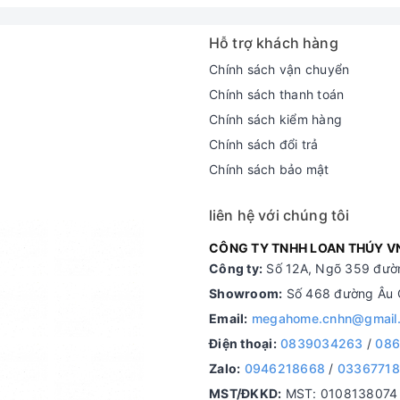
Hỗ trợ khách hàng
Chính sách vận chuyển
Chính sách thanh toán
Chính sách kiểm hàng
Chính sách đổi trả
Chính sách bảo mật
liên hệ với chúng tôi
CÔNG TY TNHH LOAN THÚY V
Công ty:
Số 12A, Ngõ 359 đườn
Showroom:
Số 468 đường Âu C
Email:
megahome.cnhn@gmail
Điện thoại:
0839034263
/
086
Zalo:
0946218668
/
0336771
MST/ĐKKD:
MST: 0108138074 d