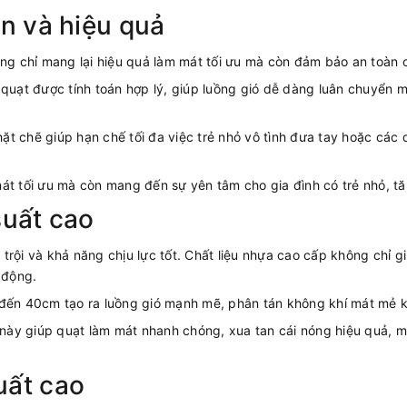
àn và hiệu quả
ng chỉ mang lại hiệu quả làm mát tối ưu mà còn đảm bảo an toàn c
uạt được tính toán hợp lý, giúp luồng gió dễ dàng luân chuyển mà
hặt chẽ giúp hạn chế tối đa việc trẻ nhỏ vô tình đưa tay hoặc các
át tối ưu mà còn mang đến sự yên tâm cho gia đình có trẻ nhỏ, t
suất cao
trội và khả năng chịu lực tốt. Chất liệu nhựa cao cấp không chỉ
 động.
ên đến 40cm tạo ra luồng gió mạnh mẽ, phân tán không khí mát mẻ
 này giúp quạt làm mát nhanh chóng, xua tan cái nóng hiệu quả,
uất cao