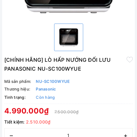
[CHÍNH HÃNG] LÒ HẤP NƯỚNG ĐỐI LƯU
PANASONIC NU-SC100WYUE
Mã sản phẩm:
NU-SC100WYUE
Thương hiệu:
Panasonic
Tình trạng:
Còn hàng
4.990.000₫
7.500.000₫
Tiết kiệm:
2.510.000₫
–
+