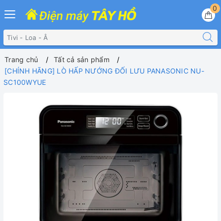
0
Trang chủ
Tất cả sản phẩm
[CHÍNH HÃNG] LÒ HẤP NƯỚNG ĐỐI LƯU PANASONIC NU-
SC100WYUE