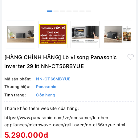
[HÀNG CHÍNH HÃNG] Lò vi sóng Panasonic
Inverter 29 lít NN-CT56RBYUE
Mã sản phẩm:
NN-CT66MBYUE
Thương hiệu:
Panasonic
Tình trạng:
Còn hàng
Tham khảo thêm website của hãng:
https://www.panasonic.com/vn/consumer/kitchen-
appliances/microwave-oven/grill-oven/nn-ct56rbyue.html
5.290.000₫