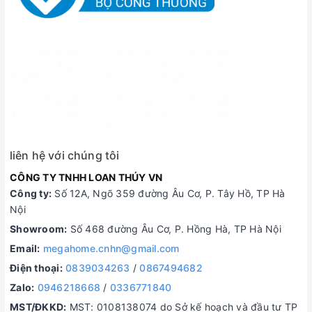
liên hệ với chúng tôi
CÔNG TY TNHH LOAN THÚY VN
Công ty:
Số 12A, Ngõ 359 đường Âu Cơ, P. Tây Hồ, TP Hà
Nội
Showroom:
Số 468 đường Âu Cơ, P. Hồng Hà, TP Hà Nội
Email:
megahome.cnhn@gmail.com
Điện thoại:
0839034263
/
0867494682
Zalo:
0946218668
/
0336771840
MST/ĐKKD:
MST: 0108138074 do Sở kế hoạch và đầu tư TP