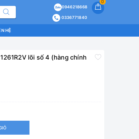
0
0946218668
0336771840
ÊN HỆ
1261R2V lõi số 4 (hàng chính
GIỎ