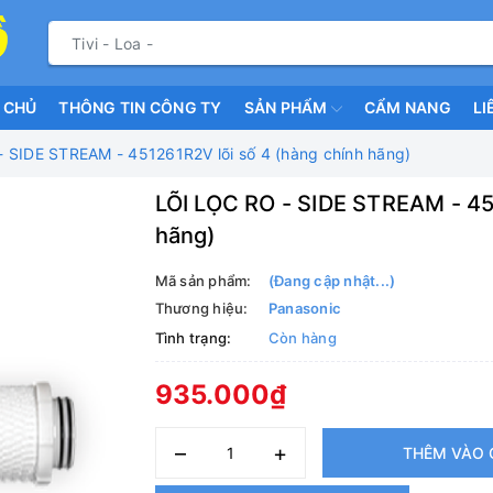
 CHỦ
THÔNG TIN CÔNG TY
SẢN PHẨM
CẨM NANG
LI
 SIDE STREAM - 451261R2V lõi số 4 (hàng chính hãng)
LÕI LỌC RO - SIDE STREAM - 45
hãng)
Mã sản phẩm:
(Đang cập nhật...)
Thương hiệu:
Panasonic
Tình trạng:
Còn hàng
935.000₫
–
+
THÊM VÀO 