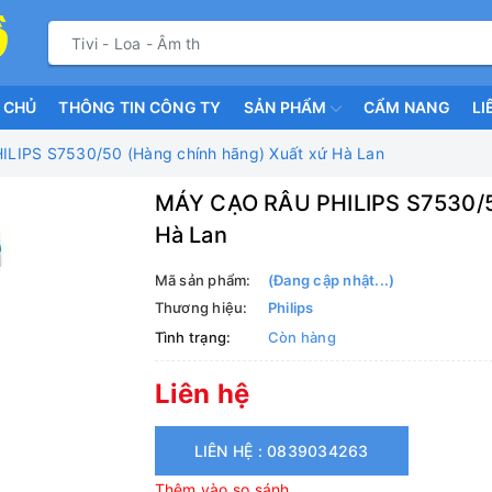
 CHỦ
THÔNG TIN CÔNG TY
SẢN PHẨM
CẨM NANG
LI
LIPS S7530/50 (Hàng chính hãng) Xuất xứ Hà Lan
MÁY CẠO RÂU PHILIPS S7530/50
Hà Lan
Mã sản phẩm:
(Đang cập nhật...)
Thương hiệu:
Philips
Tình trạng:
Còn hàng
Liên hệ
LIÊN HỆ : 0839034263
Thêm vào so sánh