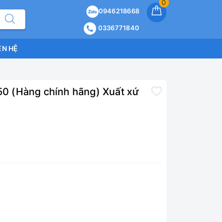
0
0946218668
0336771840
ÊN HỆ
 (Hàng chính hãng) Xuất xứ