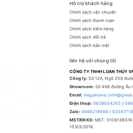
Hỗ trợ khách hàng
Chính sách vận chuyển
Chính sách thanh toán
Chính sách kiểm hàng
Chính sách đổi trả
Chính sách bảo mật
liên hệ với chúng tôi
CÔNG TY TNHH LOAN THÚY V
Công ty:
Số 12A, Ngõ 359 đườn
Showroom:
Số 468 đường Âu C
Email:
megahome.cnhn@gmail
Điện thoại:
0839034263
/
086
Zalo:
0946218668
/
0336771
MST/ĐKKD:
MST: 0108138074 d
15/03/2018