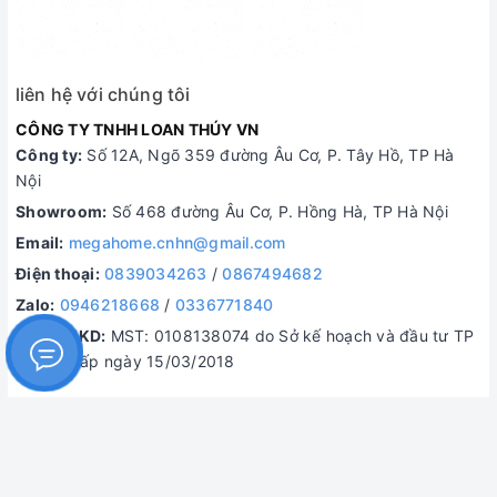
liên hệ với chúng tôi
CÔNG TY TNHH LOAN THÚY VN
Công ty:
Số 12A, Ngõ 359 đường Âu Cơ, P. Tây Hồ, TP Hà
Nội
Showroom:
Số 468 đường Âu Cơ, P. Hồng Hà, TP Hà Nội
Email:
megahome.cnhn@gmail.com
Điện thoại:
0839034263
/
0867494682
Zalo:
0946218668
/
0336771840
MST/ĐKKD:
MST: 0108138074 do Sở kế hoạch và đầu tư TP
Hà Nội cấp ngày 15/03/2018
© Bản quyền thuộc về
Điện máy Tây Hồ
Cung cấp bởi
Sapo