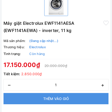
Máy giặt Electrolux EWF1141AESA
(EWF1141AEWA) - inverter, 11 kg
Mã sản phẩm:
(Đang cập nhật...)
Thương hiệu:
Electrolux
Tình trạng:
Còn hàng
17.150.000₫
20.000.000₫
Tiết kiệm:
2.850.000₫
–
+
THÊM VÀO GIỎ