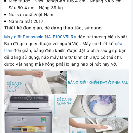
Kích thước - Khối lượng:Cao 106.4 cm - Ngang 54.6 cm -
Sâu 60.4 cm - Nặng 39 kg
Nơi sản xuất:Việt Nam
Năm ra mắt:2017
Thiết kế đơn giản, dễ dàng thao tác, sử dụng
Máy giặt Panasonic NA-F100V5LRV
đến từ thương hiệu Nhật
Bản đã quá quen thuộc với người Việt. Máy có thiết kế
cửa
trên
đơn giản, bảng điều khiển được đặt ở phía sau giúp bạn
dễ dàng sử dụng, nắp máy làm từ kính chịu lực có thể chịu
được vật nặng mà không phải lo lắng nắp bị nứt hay vỡ.