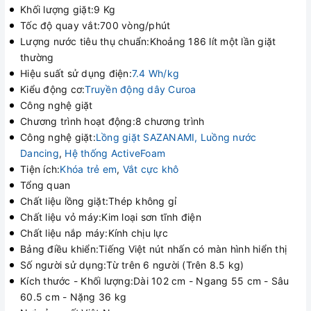
Khối lượng giặt:9 Kg
Tốc độ quay vắt:700 vòng/phút
Lượng nước tiêu thụ chuẩn:Khoảng 186 lít một lần giặt
thường
Hiệu suất sử dụng điện:
7.4 Wh/kg
Kiểu động cơ:
Truyền động dây Curoa
Công nghệ giặt
Chương trình hoạt động:8 chương trình
Công nghệ giặt:
Lồng giặt SAZANAMI, Luồng nước
Dancing
,
Hệ thống ActiveFoam
Tiện ích:
Khóa trẻ em
,
Vắt cực khô
Tổng quan
Chất liệu lồng giặt:Thép không gỉ
Chất liệu vỏ máy:Kim loại sơn tĩnh điện
Chất liệu nắp máy:Kính chịu lực
Bảng điều khiển:Tiếng Việt nút nhấn có màn hình hiển thị
Số người sử dụng:Từ trên 6 người (Trên 8.5 kg)
Kích thước - Khối lượng:Dài 102 cm - Ngang 55 cm - Sâu
60.5 cm - Nặng 36 kg