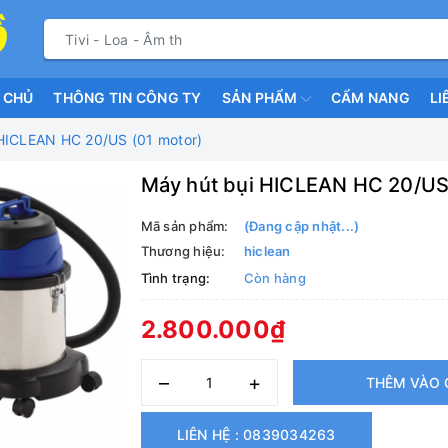
 CHỦ
THÔNG TIN CÔNG TY
SẢN PHẨM
CẨM NANG
LI
 HICLEAN HC 20/US (01 motor)
Máy hút bụi HICLEAN HC 20/US
Mã sản phẩm:
(Đang cập nhật...)
Thương hiệu:
hiclean
Tình trạng:
Còn hàng
2.800.000₫
–
+
THÊM VÀO 
LIÊN HỆ : 0839034263