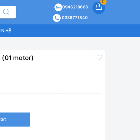
0
0946218668
0336771840
ÊN HỆ
 (01 motor)
GIỎ