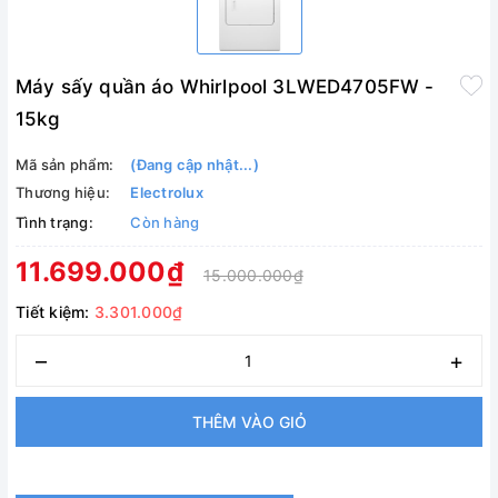
Máy sấy quần áo Whirlpool 3LWED4705FW -
15kg
Mã sản phẩm:
(Đang cập nhật...)
Thương hiệu:
Electrolux
Tình trạng:
Còn hàng
11.699.000₫
15.000.000₫
Tiết kiệm:
3.301.000₫
–
+
THÊM VÀO GIỎ