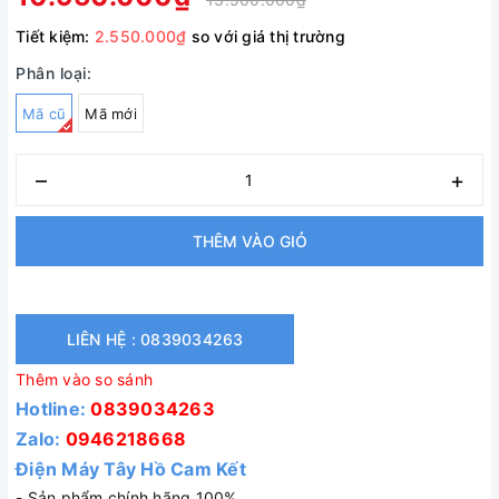
Tiết kiệm:
2.550.000₫
so với giá thị trường
Phân loại:
Mã cũ
Mã mới
–
+
THÊM VÀO GIỎ
LIÊN HỆ : 0839034263
Thêm vào so sánh
Hotline:
0839034263
Zalo:
0946218668
Điện Máy Tây Hồ Cam Kết
- Sản phẩm chính hãng 100%