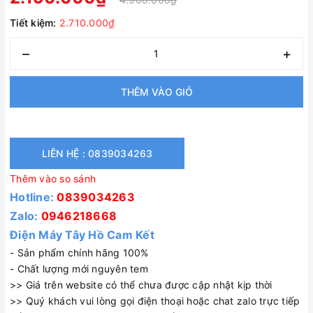
Tiết kiệm:
2.710.000₫
–
+
THÊM VÀO GIỎ
LIÊN HỆ : 0839034263
Thêm vào so sánh
Hotline:
0839034263
Zalo:
0946218668
Điện Máy Tây Hồ Cam Kết
- Sản phẩm chính hãng 100%
- Chất lượng mới nguyên tem
>> Giá trên website có thể chưa được cập nhật kịp thời
>> Quý khách vui lòng gọi điện thoại hoặc chat zalo trực tiếp