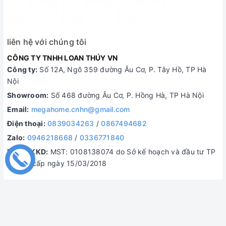
liên hệ với chúng tôi
CÔNG TY TNHH LOAN THÚY VN
Công ty:
Số 12A, Ngõ 359 đường Âu Cơ, P. Tây Hồ, TP Hà
Nội
Showroom:
Số 468 đường Âu Cơ, P. Hồng Hà, TP Hà Nội
Email:
megahome.cnhn@gmail.com
Điện thoại:
0839034263
/
0867494682
Zalo:
0946218668
/
0336771840
MST/ĐKKD:
MST: 0108138074 do Sở kế hoạch và đầu tư TP
Hà Nội cấp ngày 15/03/2018
© Bản quyền thuộc về
Điện máy Tây Hồ
Cung cấp bởi
Sapo