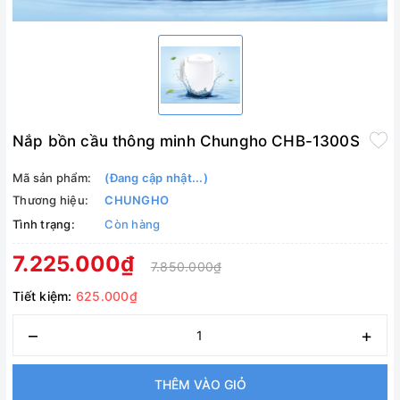
Nắp bồn cầu thông minh Chungho CHB-1300S
Mã sản phẩm:
(Đang cập nhật...)
Thương hiệu:
CHUNGHO
Tình trạng:
Còn hàng
7.225.000₫
7.850.000₫
Tiết kiệm:
625.000₫
–
+
THÊM VÀO GIỎ