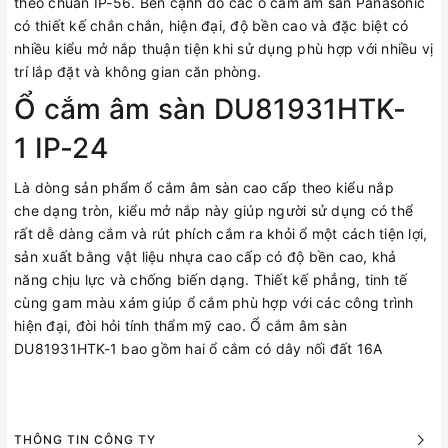
theo chuẩn IP-56. Bên cạnh đó các ổ cắm âm sàn Panasonic
có thiết kế chắn chắn, hiện đại, độ bền cao và đặc biệt có
nhiều kiểu mở nắp thuận tiện khi sử dụng phù hợp với nhiều vị
trí lắp đặt và không gian căn phòng.
Ổ cắm âm sàn DU81931HTK-
1 IP-24
Là dòng sản phẩm ổ cắm âm sàn cao cấp theo kiểu nắp
che dạng tròn, kiểu mở nắp này giúp người sử dụng có thể
rất dễ dàng cắm và rút phích cắm ra khỏi ổ một cách tiện lợi,
sản xuất bằng vật liệu nhựa cao cấp có độ bền cao, khả
năng chịu lực và chống biến dạng. Thiết kế phẳng, tinh tế
cùng gam màu xám giúp ổ cắm phù hợp với các công trình
hiện đại, đòi hỏi tính thẩm mỹ cao. Ổ cắm âm sàn
DU81931HTK-1 bao gồm hai ổ cắm có dây nối đất 16A
THÔNG TIN CÔNG TY