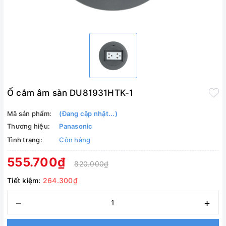
Ổ cắm âm sàn DU81931HTK-1
Mã sản phẩm:
(Đang cập nhật...)
Thương hiệu:
Panasonic
Tình trạng:
Còn hàng
555.700₫
820.000₫
Tiết kiệm:
264.300₫
–
+