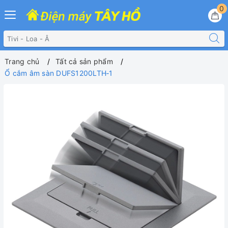
0
Trang chủ
Tất cả sản phẩm
Ổ cắm âm sàn DUFS1200LTH‑1