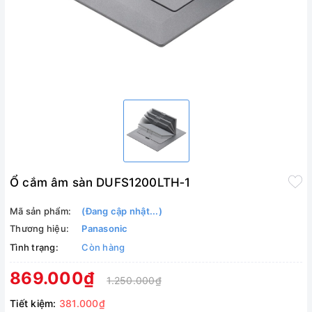
Ổ cắm âm sàn DUFS1200LTH‑1
Mã sản phẩm:
(Đang cập nhật...)
Thương hiệu:
Panasonic
Tình trạng:
Còn hàng
869.000₫
1.250.000₫
Tiết kiệm:
381.000₫