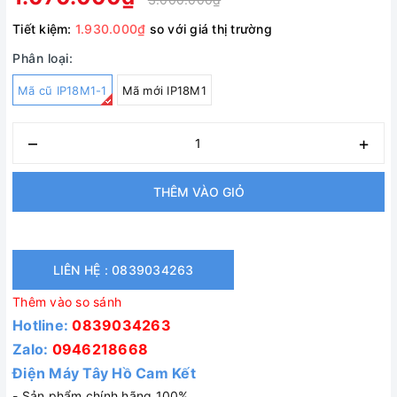
Tiết kiệm:
1.930.000₫
so với giá thị trường
Phân loại:
Mã cũ IP18M1-1
Mã mới IP18M1
–
+
THÊM VÀO GIỎ
LIÊN HỆ : 0839034263
Thêm vào so sánh
Hotline:
0839034263
Zalo:
0946218668
Điện Máy Tây Hồ Cam Kết
- Sản phẩm chính hãng 100%