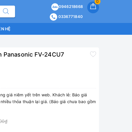
0
0946218668
0336771840
ÊN HỆ
n Panasonic FV-24CU7
ng giá niêm yết trên web. Khách lẻ: Báo giá
 nhiều thỏa thuận lại giá. (Báo giá chưa bao gồm
000₫