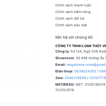
Chính sách thanh toán
Chính sách kiểm hàng
Chính sách đổi trả
Chính sách bảo mật
liên hệ với chúng tôi
CÔNG TY TNHH LOAN THÚY V
Công ty:
Số 12A, Ngõ 359 đườn
Showroom:
Số 468 đường Âu C
Email:
megahome.cnhn@gmail
Điện thoại:
0839034263
/
086
Zalo:
0946218668
/
0336771
MST/ĐKKD:
MST: 0108138074 d
15/03/2018