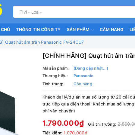
 CHỦ
THÔNG TIN CÔNG TY
SẢN PHẨM
CẨM NANG
LI
] Quạt hút âm trần Panasonic FV-24CU7
[CHÍNH HÃNG] Quạt hút âm trầ
Mã sản phẩm:
(Đang cập nhật...)
Thương hiệu:
Panasonic
Tình trạng:
Còn hàng
Khách đại lý/dự án mua số lượng từ 20 cái đú
trực tiếp qua điện thoại. Khách mua số lượng
phí vận chuyển)
1.790.000₫
2.860.
Giá thị trường:
Tiết kiệm:
1.070.000₫