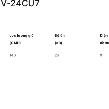
 FV‑24CU7
Lưu lượng gió
Độ ồn
Diện 
(CMH)
(dB)
đề x
140
28
9