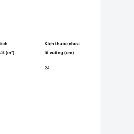
tích
Kích thước chừa
uất (m
)
lỗ vuông (cm)
2
24