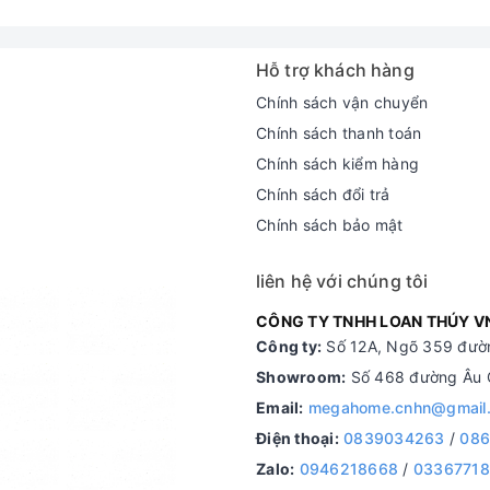
Hỗ trợ khách hàng
Chính sách vận chuyển
Chính sách thanh toán
Chính sách kiểm hàng
Chính sách đổi trả
Chính sách bảo mật
liên hệ với chúng tôi
CÔNG TY TNHH LOAN THÚY V
Công ty:
Số 12A, Ngõ 359 đườn
Showroom:
Số 468 đường Âu C
Email:
megahome.cnhn@gmail
Điện thoại:
0839034263
/
086
Zalo:
0946218668
/
0336771