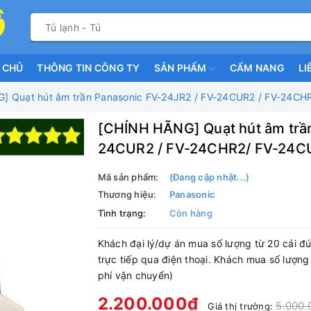
 CHỦ
THÔNG TIN CÔNG TY
SẢN PHẨM
CẨM NANG
LI
] Quạt hút âm trần Panasonic FV-24JR2 / FV-24CUR2 / FV-24C
[CHÍNH HÃNG] Quạt hút âm trần
24CUR2 / FV-24CHR2/ FV-24C
Mã sản phẩm:
(Đang cập nhật...)
Thương hiệu:
Panasonic
Tình trạng:
Còn hàng
Khách đại lý/dự án mua số lượng từ 20 cái đú
trực tiếp qua điện thoại. Khách mua số lượng
phí vận chuyển)
2.200.000₫
5.000.
Giá thị trường: