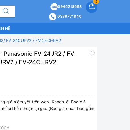
0
0946218668
0336771840
ÊN HỆ
HR2/ FV-24CURV2 / FV-24CHRV2
 Panasonic FV-24JR2 / FV-
URV2 / FV-24CHRV2
ng giá niêm yết trên web. Khách lẻ: Báo giá
 nhiều thỏa thuận lại giá. (Báo giá chưa bao gồm
000₫