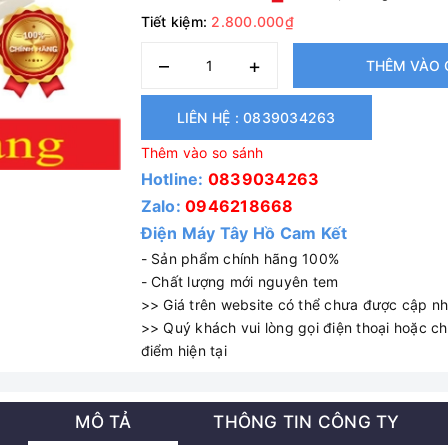
Tiết kiệm:
2.800.000₫
–
+
THÊM VÀO 
LIÊN HỆ : 0839034263
Thêm vào so sánh
Hotline:
0839034263
Zalo:
0946218668
Điện Máy Tây Hồ Cam Kết
- Sản phẩm chính hãng 100%
- Chất lượng mới nguyên tem
>> Giá trên website có thể chưa được cập nhậ
>> Quý khách vui lòng gọi điện thoại hoặc cha
điểm hiện tại
MÔ TẢ
THÔNG TIN CÔNG TY