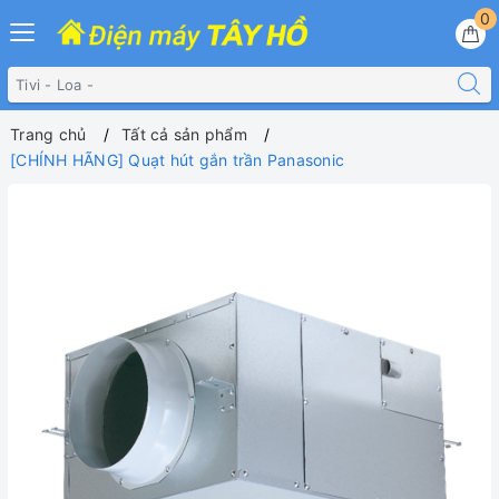
0
Trang chủ
Tất cả sản phẩm
[CHÍNH HÃNG] Quạt hút gắn trần Panasonic