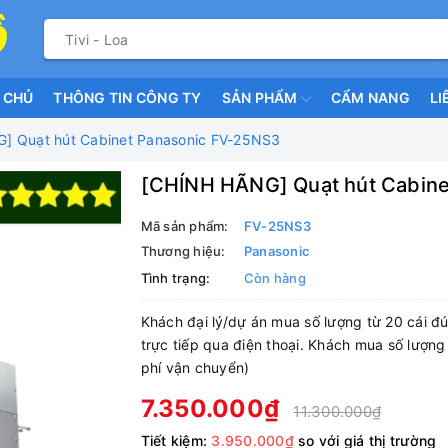
 CHỦ
THÔNG TIN CÔNG TY
SẢN PHẨM
CẨM NANG
LI
] Quạt hút Cabinet Panasonic FV-25NS3
[CHÍNH HÃNG] Quạt hút Cabine
Mã sản phẩm:
FV‑25NS3
Thương hiệu:
Panasonic
Tình trạng:
Còn hàng
Khách đại lý/dự án mua số lượng từ 20 cái đú
trực tiếp qua điện thoại. Khách mua số lượng
phí vận chuyển)
7.350.000₫
11.300.000₫
Tiết kiệm:
3.950.000₫
so với giá thị trường