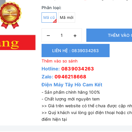
Phân loại:
Mã cũ
Mã mới
–
+
THÊM VÀO 
LIÊN HỆ : 0839034263
Thêm vào so sánh
Hotline:
0839034263
Zalo:
0946218668
Điện Máy Tây Hồ Cam Kết
- Sản phẩm chính hãng 100%
- Chất lượng mới nguyên tem
>> Giá trên website có thể chưa được cập nhậ
>> Quý khách vui lòng gọi điện thoại hoặc cha
điểm hiện tại