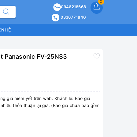
0
0946218668
0336771840
ÊN HỆ
t Panasonic FV-25NS3
ng giá niêm yết trên web. Khách lẻ: Báo giá
 nhiều thỏa thuận lại giá. (Báo giá chưa bao gồm