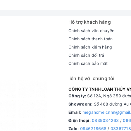
Hỗ trợ khách hàng
Chính sách vận chuyển
Chính sách thanh toán
Chính sách kiểm hàng
Chính sách đổi trả
Chính sách bảo mật
liên hệ với chúng tôi
CÔNG TY TNHH LOAN THÚY V
Công ty:
Số 12A, Ngõ 359 đườn
Showroom:
Số 468 đường Âu C
Email:
megahome.cnhn@gmail
Điện thoại:
0839034263
/
086
Zalo:
0946218668
/
0336771