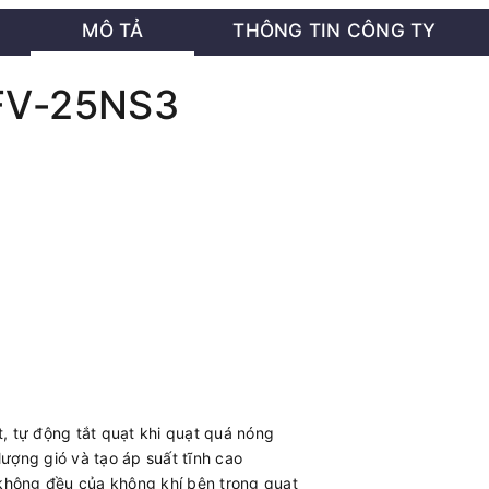
MÔ TẢ
THÔNG TIN CÔNG TY
 FV‑25NS3
, tự động tắt quạt khi quạt quá nóng
 lượng gió và tạo áp suất tĩnh cao
 không đều của không khí bên trong quạt