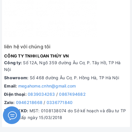
liên hệ với chúng tôi
CÔNG TY TNHH LOAN THÚY VN
Công ty:
Số 12A, Ngõ 359 đường Âu Cơ, P. Tây Hồ, TP Hà
Nội
Showroom:
Số 468 đường Âu Cơ, P. Hồng Hà, TP Hà Nội
Email:
megahome.cnhn@gmail.com
Điện thoại:
0839034263
/
0867494682
Zalo:
0946218668
/
0336771840
MST/ĐKKD:
MST: 0108138074 do Sở kế hoạch và đầu tư TP
Hà Nội cấp ngày 15/03/2018