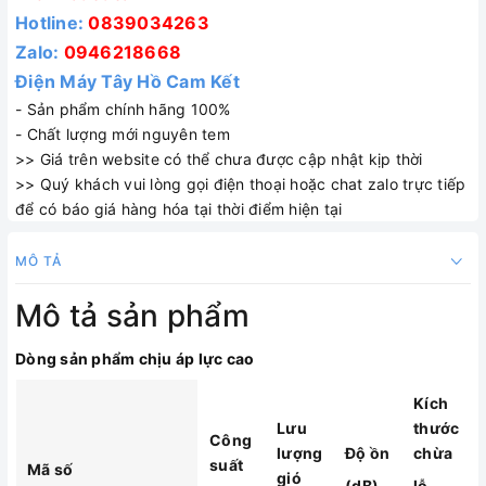
Hotline:
0839034263
Zalo:
0946218668
Điện Máy Tây Hồ Cam Kết
- Sản phẩm chính hãng 100%
- Chất lượng mới nguyên tem
>> Giá trên website có thể chưa được cập nhật kịp thời
>> Quý khách vui lòng gọi điện thoại hoặc chat zalo trực tiếp
để có báo giá hàng hóa tại thời điểm hiện tại
MÔ TẢ
Mô tả sản phẩm
Dòng sản phẩm chịu áp lực cao
Kích
Lưu
thước
Công
lượng
Độ ồn
chừa
suất
Mã số
gió
(dB)
lỗ