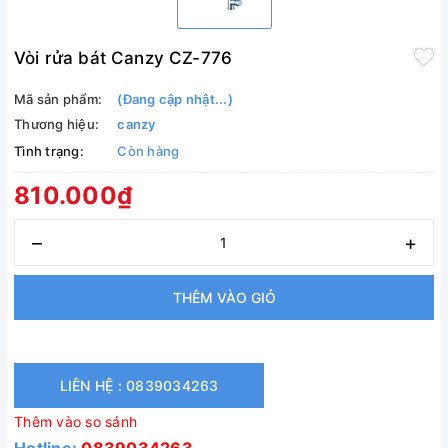
Vòi rửa bát Canzy CZ-776
Mã sản phẩm:
(Đang cập nhật...)
Thương hiệu:
canzy
Tình trạng:
Còn hàng
810.000₫
–
+
THÊM VÀO GIỎ
LIÊN HỆ : 0839034263
Thêm vào so sánh