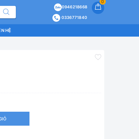
0
0946218668
0336771840
ÊN HỆ
GIỎ