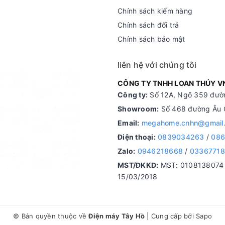
Chính sách kiểm hàng
Chính sách đổi trả
Chính sách bảo mật
liên hệ với chúng tôi
CÔNG TY TNHH LOAN THÚY V
Công ty:
Số 12A, Ngõ 359 đườn
Showroom:
Số 468 đường Âu C
Email:
megahome.cnhn@gmail
Điện thoại:
0839034263
/
086
Zalo:
0946218668
/
0336771
MST/ĐKKD:
MST: 0108138074 d
15/03/2018
© Bản quyền thuộc về
Điện máy Tây Hồ
|
Cung cấp bởi
Sapo