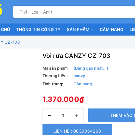
 CHỦ
THÔNG TIN CÔNG TY
SẢN PHẨM
CẨM NANG
LI
ZY CZ-703
Vòi rửa CANZY CZ-703
Mã sản phẩm:
(Đang cập nhật...)
Thương hiệu:
canzy
Tình trạng:
Còn hàng
1.370.000₫
–
+
THÊM VÀO 
LIÊN HỆ : 0839034263