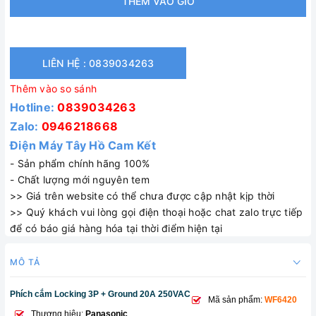
THÊM VÀO GIỎ
LIÊN HỆ : 0839034263
Thêm vào so sánh
Hotline:
0839034263
Zalo:
0946218668
Điện Máy Tây Hồ Cam Kết
- Sản phẩm chính hãng 100%
- Chất lượng mới nguyên tem
>> Giá trên website có thể chưa được cập nhật kịp thời
>> Quý khách vui lòng gọi điện thoại hoặc chat zalo trực tiếp
để có báo giá hàng hóa tại thời điểm hiện tại
MÔ TẢ
Phích cắm Locking 3P + Ground 20A 250VAC
Mã sản phẩm:
WF6420
Thương hiệu:
Panasonic