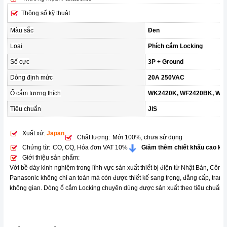
Thông số kỹ thuật
Màu sắc
Đen
Loại
Phích cắm Locking
Số cực
3P + Ground
Dòng định mức
20A 250VAC
Ổ cắm tương thích
WK2420K, WF2420BK, WF
Tiêu chuẩn
JIS
Xuất xứ:
Japan
Chất lượng:
Mới 100%, chưa sử dụng
Chứng từ:
CO, CQ, Hóa đơn VAT 10%
Giảm thêm chiết khấu cao kh
Giới thiệu sản phẩm:
Với bề dày kinh nghiệm trong lĩnh vực sản xuất thiết bị điện từ Nhật Bản, Công
Panasonic không chỉ an toàn mà còn được thiết kế sang trọng, đằng cấp, tran
không gian. Dòng ổ cắm Locking chuyên dùng được sản xuất theo tiêu chuẩn 